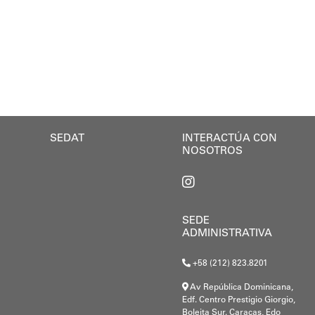
iones, el Gobierno Nacional, Regional y Municipal de
SEDAT
INTERACTÚA CON
NOSOTROS
SEDE
ADMINISTRATIVA
+58 (212) 823.8201
Av República Dominicana,
Edf. Centro Prestigio Giorgio,
Boleita Sur. Caracas, Edo