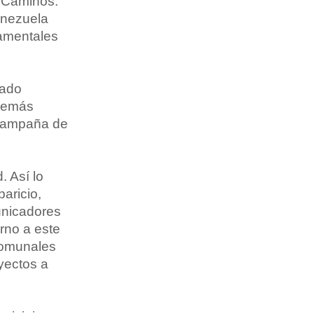
s Caminos.
enezuela
damentales
tado
además
 campaña de
. Así lo
aricio,
unicadores
orno a este
comunales
yectos a