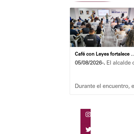
Café con Leyes fortalece el análisis jurídico y constitu
05/08/2026-.
El alcalde 
Durante el encuentro, e
Vladimir Blanco, aboga
El programa "Café con L