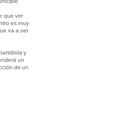
nicipio
e que ver
ntro es muy
que va a ser
artidista y
renderá un
cción de un