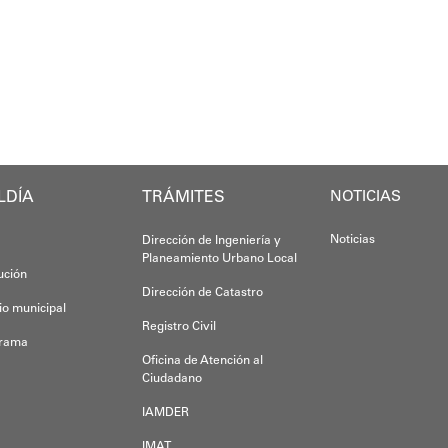
Con estas acc
Anyelimar Sierra.
Yois Coellar
LDÍA
TRÁMITES
NOTICIAS
Noticias
Dirección de Ingeniería y
Planeamiento Urbano Local
tución
Dirección de Catastro
io municipal
Registro Civil
grama
Oficina de Atención al
Ciudadano
IAMDER
IMAT