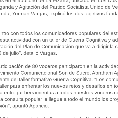
 en el auditorio de La Pizarra, ubicado en Los Do
anda y Agitación del Partido Socialista Unido de V
anda, Yorman Vargas, explicó los dos objetivos fun
tro con todos los comunicadores populares del es
 esta actividad con un taller de Guerra Cognitiva y 
ación del Plan de Comunicación que va a dirigir la
 de julio", detalló Vargas.
rticipación de 80 voceros participaron en la actividad
Movimiento Comunicacional Son de Sucre, Abraham Ap
nte del taller formativo Guerra Cognitiva. "Los com
aller para enfrentar los nuevos retos y desafíos en t
ra entregar herramientas a todos nuestros voceros 
 consulta popular le llegue a todo el mundo los pro
ión", apuntó Aparicio.