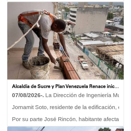
Igualmente, explicó que el propósito central de este esquema
Despliegue territorial
El encuentro contó con la participación del diputado Nicolá
Como parte de los acuerdos orientados durante la reunión, e
Joshua Piña
Alcaldía de Sucre y Plan Venezuela Renace iniciaron demolición de fachadas en Residencias Los Dos Caminos
07/08/2026-.
La Dirección de Ingeniería Municip
Jornamit Soto, residente de la edificación, exp
Por su parte José Rincón, habitante afectado del