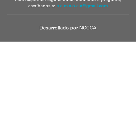
Para responder alguna duda, inquietud o pregunta,
escríbanos a:
a a.m.s.o.a.c@gmail.com
Desarrollado por
NCCCA