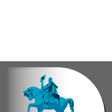
Durante la actividad, los asistentes contaron se
Eudicis Viva, habitante de la comunidad y benef
Esta iniciativa se enmarca en la política social
Oskarina Rosso