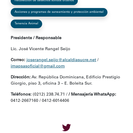
Recolección de desechos sólidos urbanos
Acciones y programas de saneamiento y protección ambiental
Tenencia Animal
Presidente / Responsable
Lic. José Vicente Rangel Seijo
Correo:
joserangel.seijo@alcaldiasucre.net
/
imapsasoficial@gmail.com
Dirección:
Av. República Dominicana, Edificio Prestigio
Giorgio, piso 3, oficina 3 – E. Boleíta Sur.
Teléfonos:
(0212) 238.74.71 /
/ Mensajería WhatsApp:
0412-2667160 / 0412-6014406