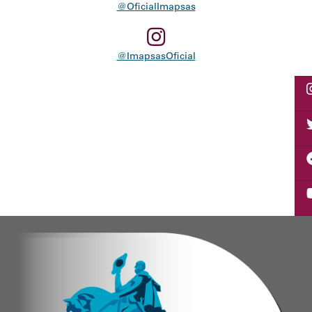
@OficialImapsas
@ImapsasOficial