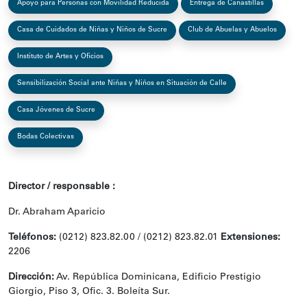
Apoyo para Personas con Movilidad Reducida
Entrega de Canastillas
Casa de Cuidados de Niñas y Niños de Sucre
Club de Abuelas y Abuelos
Instituto de Artes y Oficios
Sensibilización Social ante Niñas y Niños en Situación de Calle
Casa Jóvenes de Sucre
Bodas Colectivas
Director / responsable :
Dr. Abraham Aparicio
Teléfonos:
(0212) 823.82.00 / (0212) 823.82.01
Extensiones:
2206
Dirección:
Av. República Dominicana, Edificio Prestigio
Giorgio, Piso 3, Ofic. 3. Boleíta Sur.