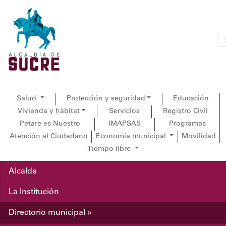
Salud
Protección y seguridad
Educación
Vivienda y hábitat
Servicios
Registro Civil
Petare es Nuestro
IMAPSAS
Programas
Atención al Ciudadano
Economía municipal
Movilidad
Tiempo libre
Alcalde
La Institución
Directorio municipal »