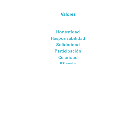
Valores
Honestidad
Responsabilidad
Solidaridad
Participación
Celeridad
Eficacia
Eficiencia
Transparencia
Rendición de Cuentas
Responsabilidad