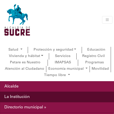
Salud
Protección y seguridad
Educación
Vivienda y hábitat
Servicios
Registro Civil
Petare es Nuestro
IMAPSAS
Programas
Atención al Ciudadano
Economía municipal
Movilidad
Tiempo libre
Alcalde
La Institución
Directorio municipal »